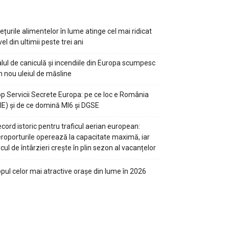
ețurile alimentelor în lume atinge cel mai ridicat
vel din ultimii peste trei ani
lul de caniculă și incendiile din Europa scumpesc
n nou uleiul de măsline
p Servicii Secrete Europa: pe ce loc e România
IE) și de ce domină MI6 și DGSE
cord istoric pentru traficul aerian european:
roporturile operează la capacitate maximă, iar
scul de întârzieri crește în plin sezon al vacanțelor
pul celor mai atractive orașe din lume în 2026