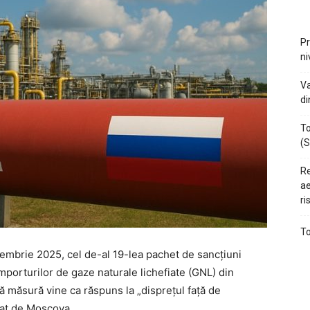
Pr
ni
Va
di
To
(S
Re
ae
ri
To
embrie 2025, cel de-al 19-lea pachet de sancțiuni
importurilor de gaze naturale lichefiate (GNL) din
 măsură vine ca răspuns la „disprețul față de
tat de Moscova.