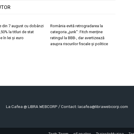
UTOR
ne din 7 august cu dobânzi
România evită retrogradarea la
50% la titluri de stat
categoria „junk”: Fitch menține
 în lei și euro
ratingul la BBB-, dar avertizează
asupra riscurilor fiscale și politice
La Cafea @ LIBRA WEBCORP / Contact: lacafea@librawebcorp.com
Tech Zoom
eSanatos
TraiesteMuzica
Ter