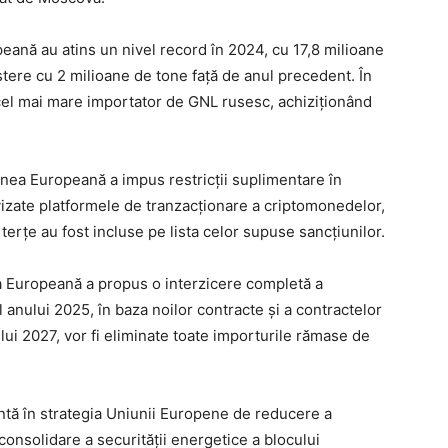
ană au atins un nivel record în 2024, cu 17,8 milioane
tere cu 2 milioane de tone față de anul precedent. În
cel mai mare importator de GNL rusesc, achiziționând
unea Europeană a impus restricții suplimentare în
t vizate platformele de tranzacționare a criptomonedelor,
i terțe au fost incluse pe lista celor supuse sancțiunilor.
a Europeană a propus o interzicere completă a
l anului 2025, în baza noilor contracte și a contractelor
ului 2027, vor fi eliminate toate importurile rămase de
tă în strategia Uniunii Europene de reducere a
onsolidare a securității energetice a blocului