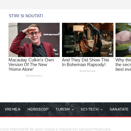
VREMEA
HOROSCOP
TURISM
SCI-TECH
SANATATE
zice importurile de gaze rusești și impune noi sancțiuni financiare