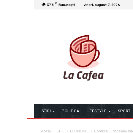
C
37.8
București
vineri, august 7, 2026
STIRI
POLITICA
LIFESTYLE
SPORT
Acasă
STIRI
ECONOMIE
Comisia Europeană inter