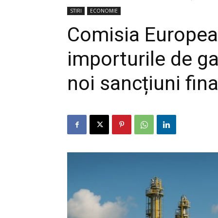
STIRI
ECONOMIE
Comisia European
importurile de g
noi sancțiuni fin