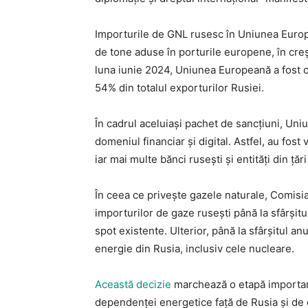
Importurile de GNL rusesc în Uniunea Europe
de tone aduse în porturile europene, în creș
luna iunie 2024, Uniunea Europeană a fost 
54% din totalul exporturilor Rusiei.
În cadrul aceluiași pachet de sancțiuni, Uni
domeniul financiar și digital. Astfel, au fos
iar mai multe bănci rusești și entități din țăr
În ceea ce privește gazele naturale, Comisi
importurilor de gaze rusești până la sfârșitu
spot existente. Ulterior, până la sfârșitul an
energie din Rusia, inclusiv cele nucleare.
Această decizie
marchează o etapă importan
dependenței energetice față de Rusia și de c