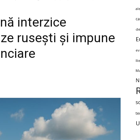
al
ă interzice
ca
de
aze rusești și impune
E
anciare
ev
Il
Ma
N
s
te
U