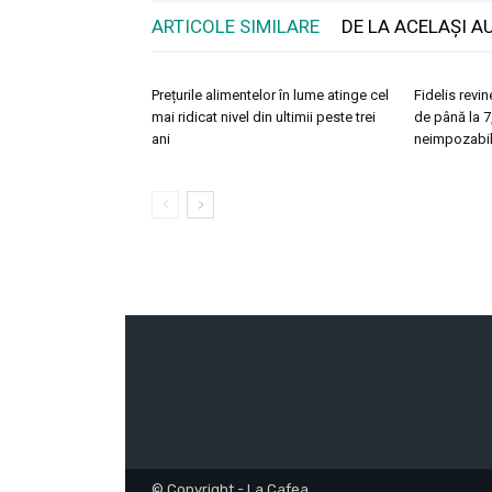
ARTICOLE SIMILARE
DE LA ACELAȘI A
Prețurile alimentelor în lume atinge cel
Fidelis revi
mai ridicat nivel din ultimii peste trei
de până la 7,
ani
neimpozabile
© Copyright - La Cafea