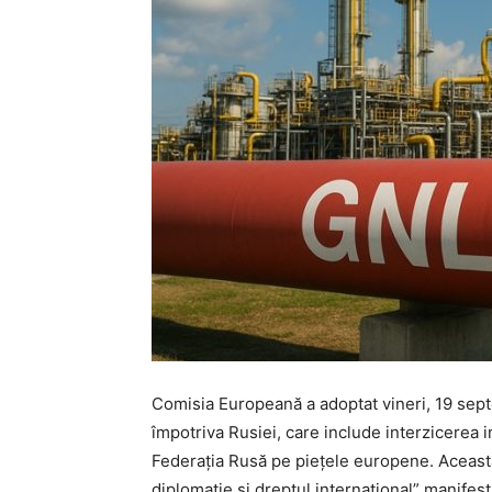
Comisia Europeană a adoptat vineri, 19 sept
împotriva Rusiei, care include interzicerea 
Federația Rusă pe piețele europene. Această
diplomație și dreptul internațional” manifes