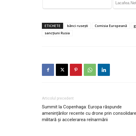
ETICHETE
bănci rusești
Comisia Europeană
g
sancțiuni Rusia
Articolul precedent
Summit la Copenhaga: Europa răspunde
amenințărilor recente cu drone prin consolidar
militară și accelerarea reînarmării