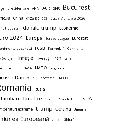
Bucuresti
AUR
ANM
BNR
egeri prezidențiale
niculă
China
criză politică
Cupa Mondială 2026
donald trump
Economie
ficit bugetar
uro 2024
Europa
Eurostat
Europa League
FCSB
enimente bucuresti
Formula 1
Germania
Inflație
Iran
investiții
ie Bolojan
Italia
NATO
rea Britanie
negocieri
NASA
icusor Dan
petrol
proteste
PRO TV
Romania
Rusia
chimbări climatice
SUA
Spania
Statele Unite
trump
Ucraina
mperaturi extreme
Ungaria
niunea Europeană
val de căldură