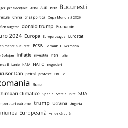
Bucuresti
AUR
ANM
BNR
egeri prezidențiale
niculă
China
criză politică
Cupa Mondială 2026
donald trump
Economie
ficit bugetar
uro 2024
Europa
Eurostat
Europa League
FCSB
enimente bucuresti
Formula 1
Germania
Inflație
Iran
investiții
ie Bolojan
Italia
NATO
rea Britanie
negocieri
NASA
icusor Dan
petrol
proteste
PRO TV
Romania
Rusia
chimbări climatice
SUA
Spania
Statele Unite
trump
Ucraina
mperaturi extreme
Ungaria
niunea Europeană
val de căldură