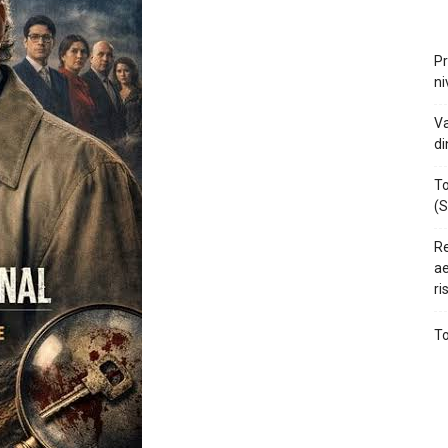
Pr
ni
Va
di
To
(S
Re
ae
ri
To