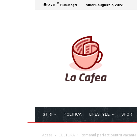
C
37.8
București
vineri, august 7, 2026
STIRI
POLITICA
LIFESTYLE
SPORT
Acasă
CULTURA
Romanul perfect pentru vacanță: