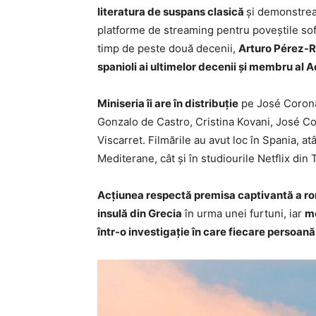
literatura de suspans clasică
și demonstreaz
platforme de streaming pentru poveștile sofi
timp de peste două decenii,
Arturo Pérez-Re
spanioli ai ultimelor decenii și membru al
Miniseria îi are în distribuție
pe José Corona
Gonzalo de Castro, Cristina Kovani, José Co
Viscarret. Filmările au avut loc în Spania, atâ
Mediterane, cât și în studiourile Netflix din
Acțiunea respectă premisa captivantă a r
insulă din Grecia
în urma unei furtuni, iar
mo
într-o investigație în care fiecare persoa