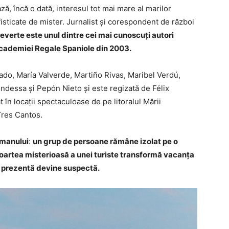
ă, încă o dată, interesul tot mai mare al marilor
sticate de mister. Jurnalist și corespondent de război
verte este unul dintre cei mai cunoscuți autori
 Academiei Regale Spaniole din 2003.
do, María Valverde, Martiño Rivas, Maribel Verdú,
ndessa și Pepón Nieto și este regizată de Félix
t în locații spectaculoase de pe litoralul Mării
 Tres Cantos.
omanului
:
un grup de persoane rămâne izolat pe o
artea misterioasă a unei turiste transformă vacanța
nă prezentă devine suspectă.