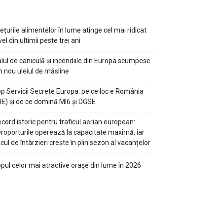
ețurile alimentelor în lume atinge cel mai ridicat
vel din ultimii peste trei ani
lul de caniculă și incendiile din Europa scumpesc
n nou uleiul de măsline
p Servicii Secrete Europa: pe ce loc e România
IE) și de ce domină MI6 și DGSE
cord istoric pentru traficul aerian european:
roporturile operează la capacitate maximă, iar
scul de întârzieri crește în plin sezon al vacanțelor
pul celor mai atractive orașe din lume în 2026