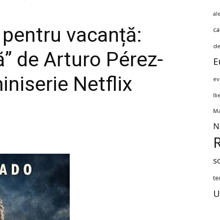
al
pentru vacanță:
ca
de
” de Arturo Pérez-
E
niserie Netflix
ev
Il
Ma
N
s
te
U