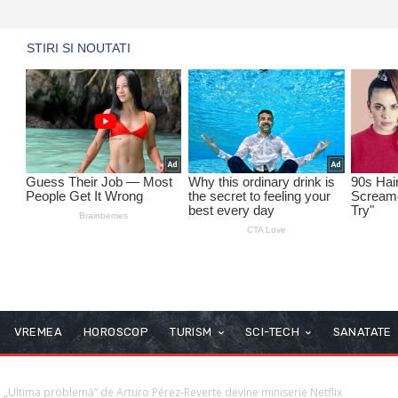
VREMEA
HOROSCOP
TURISM
SCI-TECH
SANATATE
 „Ultima problemă” de Arturo Pérez-Reverte devine miniserie Netflix