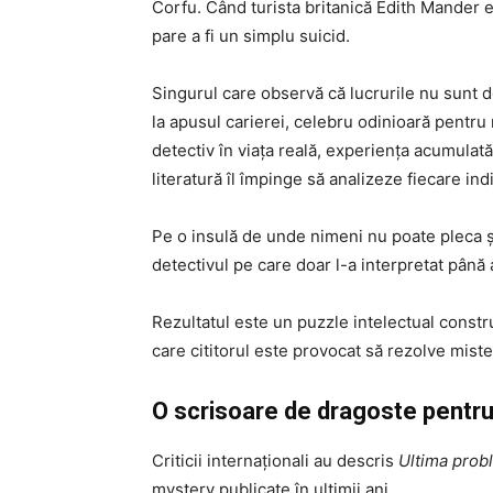
Corfu. Când turista britanică Edith Mander es
pare a fi un simplu suicid.
Singurul care observă că lucrurile nu sunt d
la apusul carierei, celebru odinioară pentru 
detectiv în viața reală, experiența acumulat
literatură îl împinge să analizeze fiecare indi
Pe o insulă de unde nimeni nu poate pleca ș
detectivul pe care doar l-a interpretat până 
Rezultatul este un puzzle intelectual constru
care cititorul este provocat să rezolve miste
O scrisoare de dragoste pentru
Criticii internaționali au descris
Ultima prob
mystery publicate în ultimii ani.