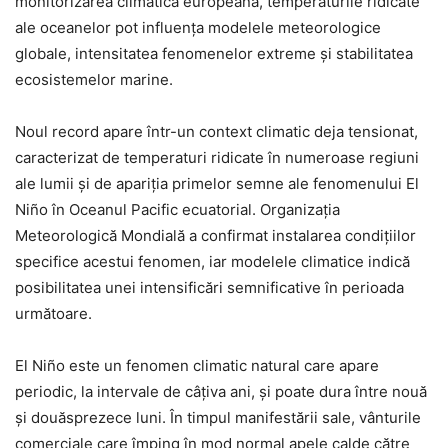
monitorizarea climatică europeană, temperaturile ridicate
ale oceanelor pot influența modelele meteorologice
globale, intensitatea fenomenelor extreme și stabilitatea
ecosistemelor marine.
Noul record apare într-un context climatic deja tensionat,
caracterizat de temperaturi ridicate în numeroase regiuni
ale lumii și de apariția primelor semne ale fenomenului El
Niño în Oceanul Pacific ecuatorial. Organizația
Meteorologică Mondială a confirmat instalarea condițiilor
specifice acestui fenomen, iar modelele climatice indică
posibilitatea unei intensificări semnificative în perioada
următoare.
El Niño este un fenomen climatic natural care apare
periodic, la intervale de câțiva ani, și poate dura între nouă
și douăsprezece luni. În timpul manifestării sale, vânturile
comerciale care împing în mod normal apele calde către