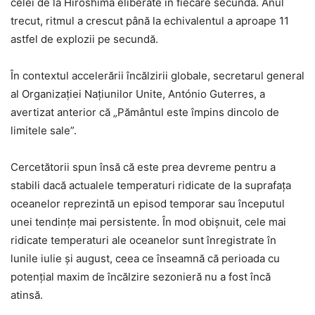
celei de la Hiroshima eliberate în fiecare secundă. Anul
trecut, ritmul a crescut până la echivalentul a aproape 11
astfel de explozii pe secundă.
În contextul accelerării încălzirii globale, secretarul general
al Organizației Națiunilor Unite, António Guterres, a
avertizat anterior că „Pământul este împins dincolo de
limitele sale”.
Cercetătorii spun însă că este prea devreme pentru a
stabili dacă actualele temperaturi ridicate de la suprafața
oceanelor reprezintă un episod temporar sau începutul
unei tendințe mai persistente. În mod obișnuit, cele mai
ridicate temperaturi ale oceanelor sunt înregistrate în
lunile iulie și august, ceea ce înseamnă că perioada cu
potențial maxim de încălzire sezonieră nu a fost încă
atinsă.