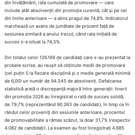
din învățământ, rata cumulată de promovare — care
include atât absolvenții din promoția curentă, cât și pe cei
din liniile anterioare — a atins pragul de 74,8%. Indicatorul
marchează un avans de jumătate de procent față de
sesiunea similară a anului trecut, când rata inițială de
succes s-a situat la 74,3%.
Din totalul celor 126.169 de candidați care s-au prezentat la
probele scrise, au reușit să obținute medii de promovare
(cel puțin 5 la fiecare disciplină și o medie generală minimă
de 6,00) un număr de 94.345 de absolvenți. Defalcarea
statistică arată o discrepanță majoră între generații: tinerii
din promoția 2026 au înregistrat o rată de succes solidă,
de 79,7% (reprezentând 90.263 de candidați), în timp ce în
rândul celor proveniți din sesiunile anterioare, procentul
de promovabilitate a rămas scăzut, la doar 31,7% (respectiv
4.082 de candidați). La examen au fost înregistrați 4.685