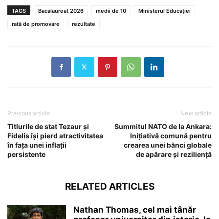
TAGS
Bacalaureat 2026
medii de 10
Ministerul Educației
rată de promovare
rezultate
Previous article
Next article
Titlurile de stat Tezaur și
Summitul NATO de la Ankara:
Fidelis își pierd atractivitatea
Inițiativă comună pentru
în fața unei inflații
crearea unei bănci globale
persistente
de apărare și reziliență
RELATED ARTICLES
Nathan Thomas, cel mai tânăr