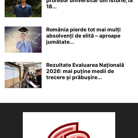
profesor universitar din istorie, la
18...
România pierde tot mai mulți
absolvenți de elită – aproape
jumătate...
Rezultate Evaluarea Națională
2026: mai puține medii de
trecere și prăbușire...