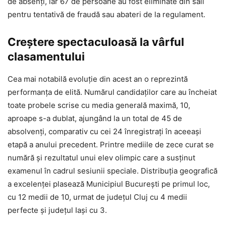
de absenți, iar 67 de persoane au fost eliminate din săli
pentru tentativă de fraudă sau abateri de la regulament.
Creștere spectaculoasă la vârful
clasamentului
Cea mai notabilă evoluție din acest an o reprezintă
performanța de elită. Numărul candidaților care au încheiat
toate probele scrise cu media generală maximă, 10,
aproape s-a dublat, ajungând la un total de 45 de
absolvenți, comparativ cu cei 24 înregistrați în aceeași
etapă a anului precedent. Printre mediile de zece curat se
numără și rezultatul unui elev olimpic care a susținut
examenul în cadrul sesiunii speciale. Distribuția geografică
a excelenței plasează Municipiul București pe primul loc,
cu 12 medii de 10, urmat de județul Cluj cu 4 medii
perfecte și județul Iași cu 3.