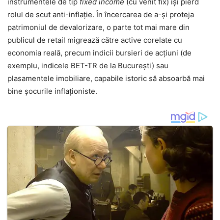
instrumentele de tip
fixed income
(cu venit fix) își pierd
rolul de scut anti-inflație. În încercarea de a-și proteja
patrimoniul de devalorizare, o parte tot mai mare din
publicul de retail migrează către active corelate cu
economia reală, precum indicii bursieri de acțiuni (de
exemplu, indicele BET-TR de la București) sau
plasamentele imobiliare, capabile istoric să absoarbă mai
bine șocurile inflaționiste.