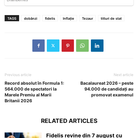
TAGS
dobânzi
fidelis
Inflație
Tezaur
titluri de stat
Previous article
Next article
Record absolut în Formula 1:
Bacalaureat 2026 – peste
564.000 de spectatori la
94.000 de candidați au
Marele Premiu al Marii
promovat examenul
Britanii 2026
RELATED ARTICLES
Fidelis revine din 7 august cu