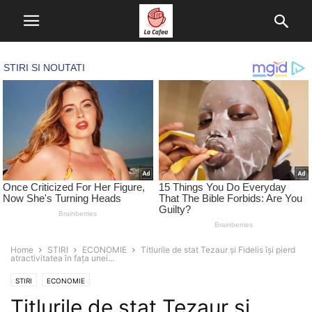
Home
STIRI
ECONOMIE
Titlurile de stat Tezaur și Fidelis își pierd
atractivitatea în fața unei...
STIRI
ECONOMIE
Titlurile de stat Tezaur și