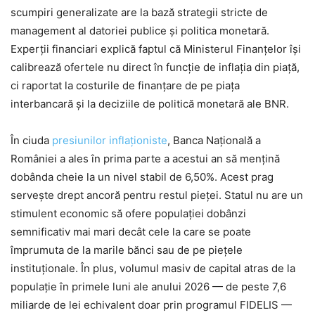
scumpiri generalizate are la bază strategii stricte de
management al datoriei publice și politica monetară.
Experții financiari explică faptul că Ministerul Finanțelor își
calibrează ofertele nu direct în funcție de inflația din piață,
ci raportat la costurile de finanțare de pe piața
interbancară și la deciziile de politică monetară ale BNR.
În ciuda
presiunilor inflaționiste
, Banca Națională a
României a ales în prima parte a acestui an să mențină
dobânda cheie la un nivel stabil de 6,50%. Acest prag
servește drept ancoră pentru restul pieței. Statul nu are un
stimulent economic să ofere populației dobânzi
semnificativ mai mari decât cele la care se poate
împrumuta de la marile bănci sau de pe piețele
instituționale. În plus, volumul masiv de capital atras de la
populație în primele luni ale anului 2026 — de peste 7,6
miliarde de lei echivalent doar prin programul FIDELIS —