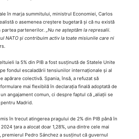
nale în marja summitului, ministrul Economiei, Carlos
ealistă o asemenea creștere bugetară și că nu există
n partea partenerilor.
„Nu ne așteptăm la represalii.
ul NATO și contribuim activ la toate misiunile care ni
rs.
tuieli la 5% din PIB a fost susținută de Statele Unite
pe fondul escaladării tensiunilor internaționale și al
e apărare colectivă. Spania, însă, a refuzat să
rmulare mai flexibilă în declarația finală adoptată de
un angajament comun, ci despre faptul că „aliații se
e pentru Madrid.
mis în trecut atingerea pragului de 2% din PIB până în
în 2024 țara a alocat doar 1,28%, una dintre cele mai
t, premierul Pedro Sánchez a susținut că guvernul