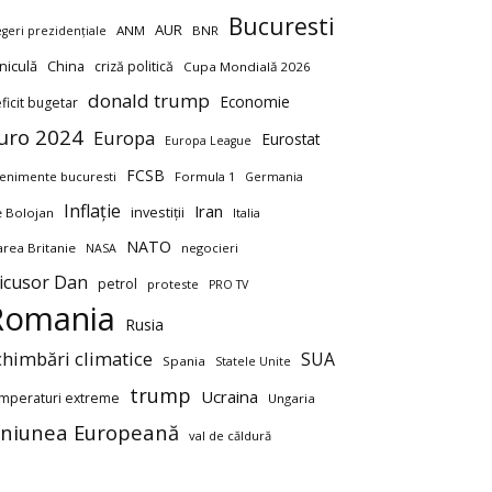
Bucuresti
AUR
ANM
BNR
egeri prezidențiale
niculă
China
criză politică
Cupa Mondială 2026
donald trump
Economie
ficit bugetar
uro 2024
Europa
Eurostat
Europa League
FCSB
enimente bucuresti
Formula 1
Germania
Inflație
Iran
investiții
ie Bolojan
Italia
NATO
rea Britanie
negocieri
NASA
icusor Dan
petrol
proteste
PRO TV
Romania
Rusia
chimbări climatice
SUA
Spania
Statele Unite
trump
Ucraina
mperaturi extreme
Ungaria
niunea Europeană
val de căldură