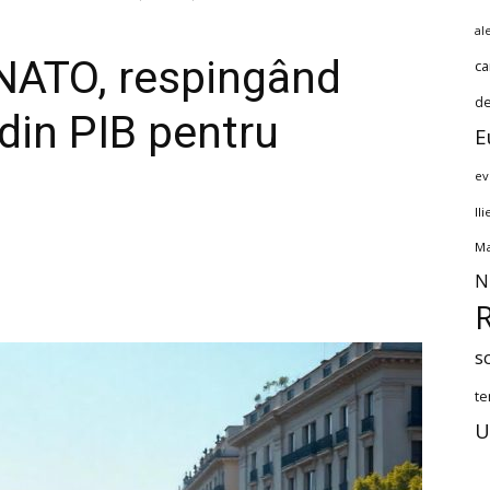
al
 NATO, respingând
ca
de
din PIB pentru
E
ev
Il
Ma
N
s
te
U