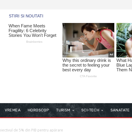
VREMEA
HOROSCOP
TURISM
SCI-TECH
SANATATE
iectivul de 5% din PIB pentru apărare