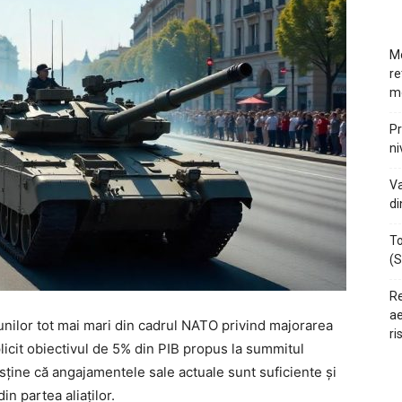
Mo
re
m
Pr
ni
Va
di
To
(S
Re
ae
iunilor tot mai mari din cadrul NATO privind majorarea
ri
licit obiectivul de 5% din PIB propus la summitul
sține că angajamentele sale actuale sunt suficiente și
n partea aliaților.