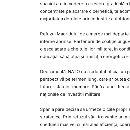
spaniol are în vedere o creștere graduală a bu
concentrate pe apărare cibernetică, telecomuni
majoritatea derulate prin industrie autohton
Refuzul Madridului de a merge mai departe c
interne aprinse. Partenerii de coaliție ai guv
o escaladare a cheltuielilor militare, în condi
educația, sănătatea și tranziția energetică 
Deocamdată, NATO nu a adoptat oficial un pra
perspectivă pe termen lung, care ar putea d
tuturor statelor membre. Până atunci, fiecare 
naționale de investiții militare.
Spania pare decisă să urmeze o cale proprie,
strategice. Prin refuzul său, transmite un m
cheltuieli masive, ci mai ales eficiență, coer