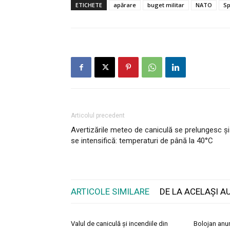
ETICHETE
apărare
buget militar
NATO
Sp
Articolul precedent
Avertizările meteo de caniculă se prelungesc și
se intensifică: temperaturi de până la 40°C
ARTICOLE SIMILARE
DE LA ACELAȘI A
Valul de caniculă și incendiile din
Bolojan anun