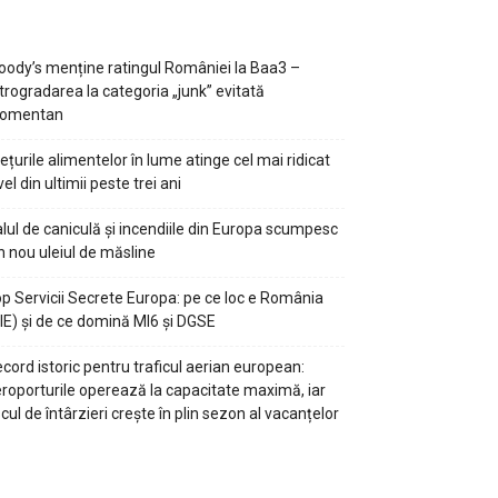
ody’s menține ratingul României la Baa3 –
trogradarea la categoria „junk” evitată
omentan
ețurile alimentelor în lume atinge cel mai ridicat
vel din ultimii peste trei ani
lul de caniculă și incendiile din Europa scumpesc
n nou uleiul de măsline
p Servicii Secrete Europa: pe ce loc e România
IE) și de ce domină MI6 și DGSE
cord istoric pentru traficul aerian european:
roporturile operează la capacitate maximă, iar
scul de întârzieri crește în plin sezon al vacanțelor