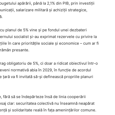
getului apărării, până la 2,1% din PIB, prin investiții
cații, salarizare militară și achiziții strategice,
ă.
u planul de 5% vine și pe fondul unei dezbateri
ernului socialist și-au exprimat rezervele cu privire la
țiile în care prioritățile sociale și economice – cum ar fi
– rămân presante.
g obligatoriu de 5%, ci doar a ridicat obiectivul într-o
eveni normativă abia în 2029, în funcție de acordul
țară va fi invitată să-și definească propriile planuri
 fără să se îndepărteze însă de linia cooperării
esaj clar: securitatea colectivă nu înseamnă neapărat
ență și solidaritate reală în fața amenințărilor comune.