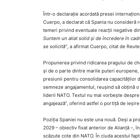
Într-o declarație acordată presei internațio
Cuerpo, a declarat că Spania nu consideră r
temeri privind eventuale reacții negative di
Suntem un aliat solid și de încredere în cadr
se solicită”
, a afirmat Cuerpo, citat de Reute
Propunerea privind ridicarea pragului de chel
și de o parte dintre marile puteri europene, 
presiunii pentru consolidarea capacităților d
semneze angajamentul, reușind să obțină o fo
liderii NATO. Textul nu mai vorbește despre 
angajează”, oferind astfel o portiță de ieșir
Poziția Spaniei nu este una nouă. Deși a pro
2029 – obiectiv fixat anterior de Alianță –, 
scăzute cote din NATO. În ciuda acestui fap