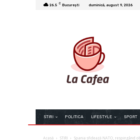
C
26.5
București
duminică, august 9, 2026
STIRI
POLITICA
LIFESTYLE
SPORT
Acasă
STIRI
Spania sfidează NATO, respingând ob