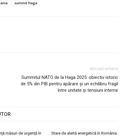
ania
summit Haga
Articolul următor
Summitul NATO de la Haga 2025: obiectiv istoric
de 5% din PIB pentru apărare și un echilibru fragil
între unitate și tensiuni interne
UTOR
ță măsuri de urgență în
Stare de alertă energetică în România: