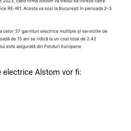
e 2023, când firma Alstom va trebui să livreze către
ice RE-IR1. Acesta va sosi la București în perioada 2-3
a celor 37 garnituri electrice multiple și serviciile de
dă de 15 ani se ridică la un cost total de 2.42
tului este asigurată din Fonduri Europene
 electrice Alstom vor fi: