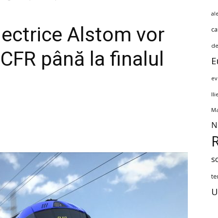
al
lectrice Alstom vor
ca
de
CFR până la finalul
E
ev
Il
Ma
N
s
te
U