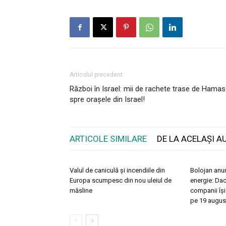
Articolul precedent
Război în Israel: mii de rachete trase de Hamas
spre orașele din Israel!
ARTICOLE SIMILARE
DE LA ACELAȘI A
Valul de caniculă și incendiile din
Bolojan anun
Europa scumpesc din nou uleiul de
energie: Daci
măsline
companii îș
pe 19 augus