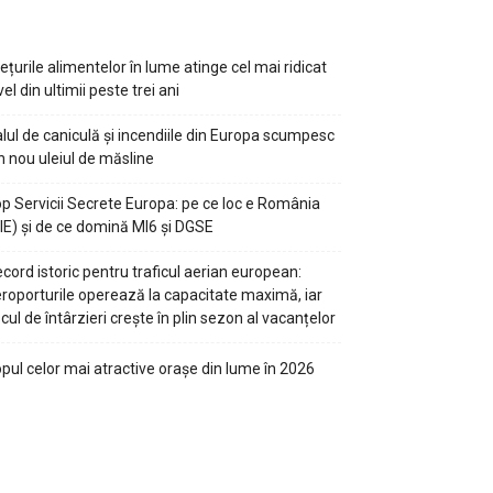
ețurile alimentelor în lume atinge cel mai ridicat
vel din ultimii peste trei ani
lul de caniculă și incendiile din Europa scumpesc
n nou uleiul de măsline
p Servicii Secrete Europa: pe ce loc e România
IE) și de ce domină MI6 și DGSE
cord istoric pentru traficul aerian european:
roporturile operează la capacitate maximă, iar
scul de întârzieri crește în plin sezon al vacanțelor
pul celor mai atractive orașe din lume în 2026