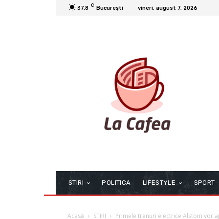
C
37.8
București
vineri, august 7, 2026
STIRI
POLITICA
LIFESTYLE
SPORT
Acasă
STIRI
Primele trenuri electrice Alstom vor aj