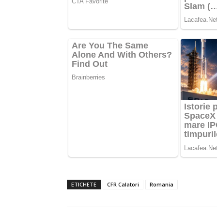
ETICHETE
CFR Calatori
Romania