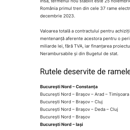
Însă, termenul nou stabilit este 25 noiembri
România primul tren din cele 37 rame electr
decembrie 2023.
Valoarea totală a contractului pentru achiziți
mentenanță aferente acestora pentru o perioa
miliarde lei, fără TVA, iar finanțarea proiec
Nerambursabile și din Bugetul de stat.
Rutele deservite de ramele
București Nord – Constanța
București Nord – Brașov – Arad – Timișoara
București Nord – Brașov – Cluj
București Nord – Brașov – Deda – Cluj
București Nord – Brașov
București Nord – Iași