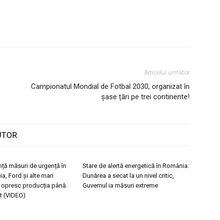
Articolul următor
Campionatul Mondial de Fotbal 2030, organizat în
șase țări pe trei continente!
UTOR
ță măsuri de urgență în
Stare de alertă energetică în România:
a, Ford și alte mari
Dunărea a secat la un nivel critic,
i opresc producția până
Guvernul ia măsuri extreme
t (VIDEO)