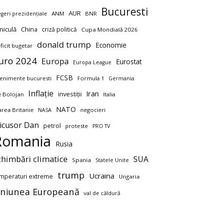
Bucuresti
AUR
ANM
BNR
egeri prezidențiale
niculă
China
criză politică
Cupa Mondială 2026
donald trump
Economie
ficit bugetar
uro 2024
Europa
Eurostat
Europa League
FCSB
enimente bucuresti
Formula 1
Germania
Inflație
Iran
investiții
ie Bolojan
Italia
NATO
rea Britanie
negocieri
NASA
icusor Dan
petrol
proteste
PRO TV
Romania
Rusia
chimbări climatice
SUA
Spania
Statele Unite
trump
Ucraina
mperaturi extreme
Ungaria
niunea Europeană
val de căldură