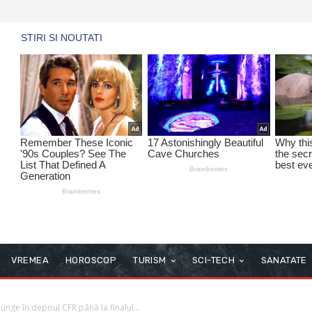
VREMEA
HOROSCOP
TURISM
SCI-TECH
SANATATE
unge în depoul CFR până la finalul...