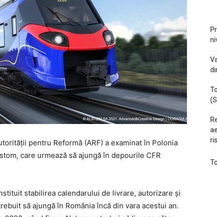
Pr
ni
Va
di
To
(S
Re
ae
ri
utorității pentru Reformă (ARF) a examinat în Polonia
Alstom, care urmează să ajungă în depourile CFR
To
stituit stabilirea calendarului de livrare, autorizare și
 trebuit să ajungă în România încă din vara acestui an.