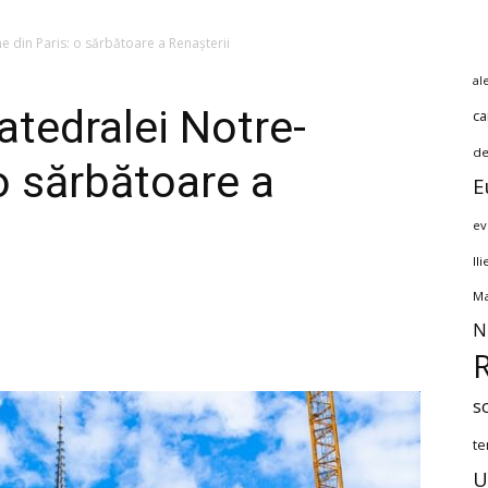
din Paris: o sărbătoare a Renașterii
al
tedralei Notre-
ca
de
o sărbătoare a
E
ev
Il
Ma
N
s
te
U