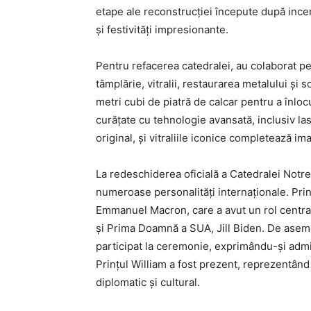
etape ale reconstrucției începute după incen
și festivități impresionante.
Pentru refacerea catedralei, au colaborat 
tâmplărie, vitralii, restaurarea metalului și s
metri cubi de piatră de calcar pentru a înlocui
curățate cu tehnologie avansată, inclusiv la
original, și vitraliile iconice completează im
La redeschiderea oficială a Catedralei Notr
numeroase personalități internaționale. Pri
Emmanuel Macron, care a avut un rol central 
și Prima Doamnă a SUA, Jill Biden. De asem
participat la ceremonie, exprimându-și admir
Prințul William a fost prezent, reprezentând 
diplomatic și cultural.