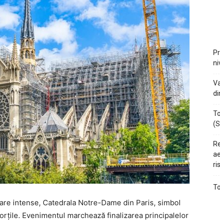
Pr
ni
Va
di
To
(S
Re
ae
ri
To
rare intense, Catedrala Notre-Dame din Paris, simbol
porțile. Evenimentul marchează finalizarea principalelor