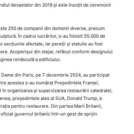
diul devastator din 2019 și este însoțit de ceremonii
peste 250 de companii din domenii diverse, precum
culptură. În cadrul lucrărilor, s-au folosit 35.000 de
 secțiunile afectate, iar pereții și statuile au fost
sere. Acoperișul din stejar, refăcut conform designului
aginea renăscută a edificiului.
e Dame din Paris, pe 7 decembrie 2024, au participat
ntre acestea s-au numărat Președintele Franței,
în organizarea și supervizarea restaurării catedralei,
enea, președintele ales al SUA, Donald Trump, a
ația pentru restaurare. Din partea Marii Britanii,
oficial guvernul britanic într-un gest de sprijin