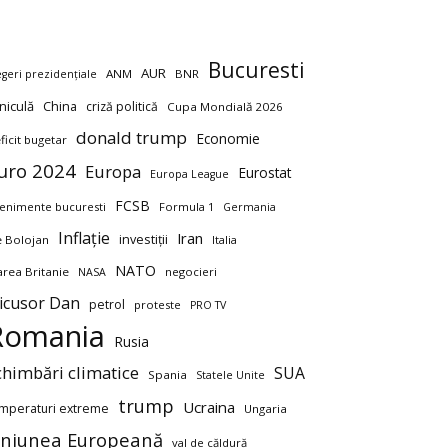
Bucuresti
AUR
ANM
BNR
egeri prezidențiale
niculă
China
criză politică
Cupa Mondială 2026
donald trump
Economie
ficit bugetar
uro 2024
Europa
Eurostat
Europa League
FCSB
enimente bucuresti
Formula 1
Germania
Inflație
Iran
investiții
ie Bolojan
Italia
NATO
rea Britanie
negocieri
NASA
icusor Dan
petrol
proteste
PRO TV
Romania
Rusia
chimbări climatice
SUA
Spania
Statele Unite
trump
Ucraina
mperaturi extreme
Ungaria
niunea Europeană
val de căldură