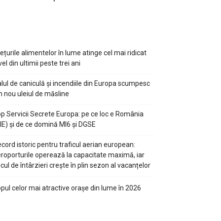
ețurile alimentelor în lume atinge cel mai ridicat
vel din ultimii peste trei ani
lul de caniculă și incendiile din Europa scumpesc
n nou uleiul de măsline
p Servicii Secrete Europa: pe ce loc e România
IE) și de ce domină MI6 și DGSE
cord istoric pentru traficul aerian european:
roporturile operează la capacitate maximă, iar
scul de întârzieri crește în plin sezon al vacanțelor
pul celor mai atractive orașe din lume în 2026