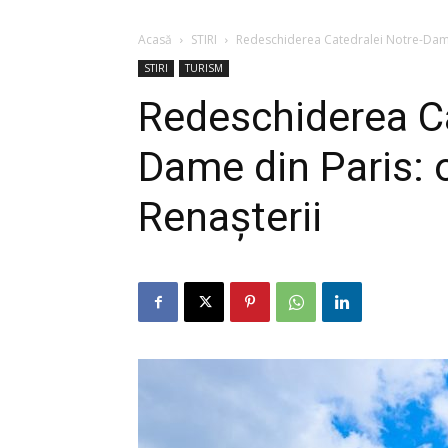
Acasă
STIRI
Redeschiderea Catedralei Notre-Dame 
STIRI
TURISM
Redeschiderea Ca
Dame din Paris: 
Renașterii