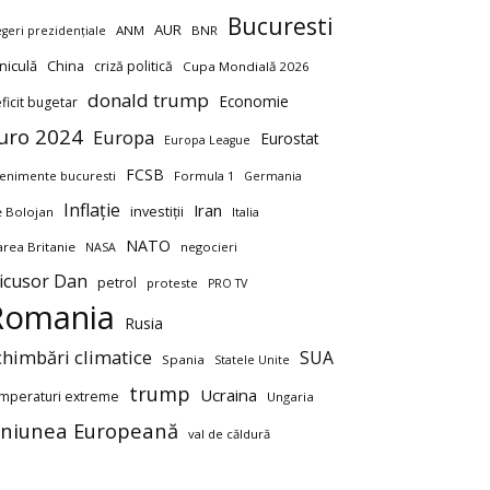
Bucuresti
AUR
ANM
BNR
egeri prezidențiale
niculă
China
criză politică
Cupa Mondială 2026
donald trump
Economie
ficit bugetar
uro 2024
Europa
Eurostat
Europa League
FCSB
enimente bucuresti
Formula 1
Germania
Inflație
Iran
investiții
ie Bolojan
Italia
NATO
rea Britanie
negocieri
NASA
icusor Dan
petrol
proteste
PRO TV
Romania
Rusia
chimbări climatice
SUA
Spania
Statele Unite
trump
Ucraina
mperaturi extreme
Ungaria
niunea Europeană
val de căldură