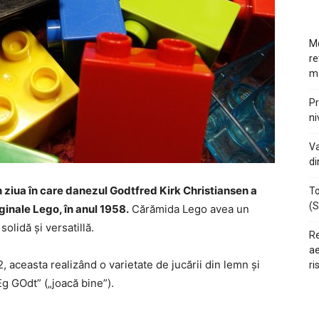
Mo
re
m
Pr
ni
Va
di
n ziua în care danezul Godtfred Kirk Christiansen a
To
(S
ginale Lego, în anul 1958.
Cărămida Lego avea un
olidă și versatillă.
Re
ae
 aceasta realizând o varietate de jucării din lemn şi
ri
g GOdt” („joacă bine”).