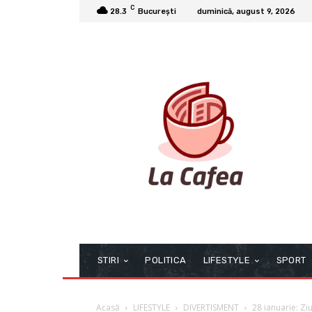
C
28.3
București
duminică, august 9, 2026
STIRI
POLITICA
LIFESTYLE
SPORT
Acasă
LIFESTYLE
DIVERTISMENT
28 ianuarie: Zi