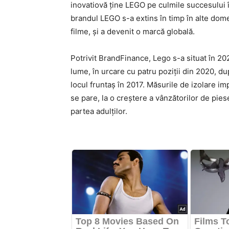
inovatiovă ține LEGO pe culmile succesului î
brandul LEGO s-a extins în timp în alte domen
filme, şi a devenit o marcă globală.
Potrivit BrandFinance, Lego s-a situat în 202
lume, în urcare cu patru poziţii din 2020, du
locul fruntaş în 2017. Măsurile de izolare 
se pare, la o creştere a vânzătorilor de pies
partea adulţilor.