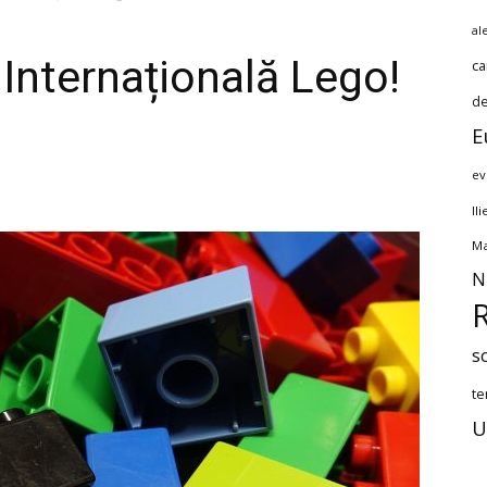
al
 Internațională Lego!
ca
de
E
ev
Il
Ma
N
s
te
U