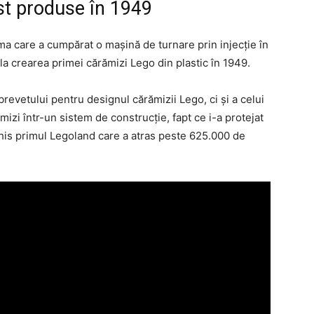
st produse în 1949
ma care a cumpărat o maşină de turnare prin injecţie în
 la crearea primei cărămizi Lego din plastic în 1949.
revetului pentru designul cărămizii Lego, ci şi a celui
izi într-un sistem de construcţie, fapt ce i-a protejat
his primul Legoland care a atras peste 625.000 de