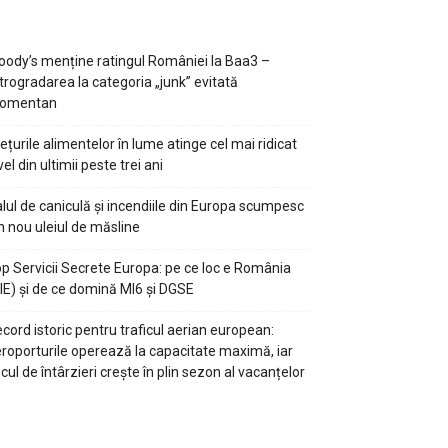
ody’s menține ratingul României la Baa3 –
trogradarea la categoria „junk” evitată
omentan
ețurile alimentelor în lume atinge cel mai ridicat
vel din ultimii peste trei ani
lul de caniculă și incendiile din Europa scumpesc
n nou uleiul de măsline
p Servicii Secrete Europa: pe ce loc e România
IE) și de ce domină MI6 și DGSE
cord istoric pentru traficul aerian european:
roporturile operează la capacitate maximă, iar
scul de întârzieri crește în plin sezon al vacanțelor