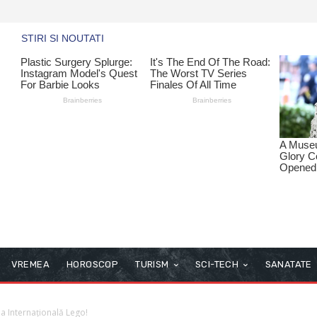
VREMEA
HOROSCOP
TURISM
SCI-TECH
SANATATE
ua Internațională Lego!