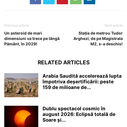
Previous article
Next article
Un asteroid de mari
Stația de metrou Tudor
dimensiuni va trece pe lângă
Arghezi, de pe Magistrala
Pământ, în 2029!
M2, s-a deschis!
RELATED ARTICLES
Arabia Saudită accelerează lupta
împotriva deșertificării: peste
159 de milioane de...
Dublu spectacol cosmic în
august 2026: Eclipsă totală de
Soare și...